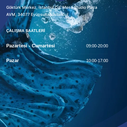
Göktürk Merkez, İstanbul Cd. Mesa Studio Plaza
AVM, 34077 Eyüpsultan/İstanbul
ÇALIŞMA SAATLERİ
Pazartesi - Cumartesi
09:00-20:00
Pazar
10:00-17:00