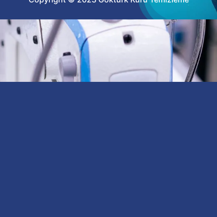
İLETİŞİM
+90 533 165 67 37
HIZLI ERİŞİM