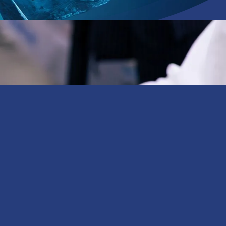
ADRESS
Göktürk Merkez, İstanbul Cd. Mesa Studio Plaza
AVM, 34077 Eyüpsultan/İstanbul
ÇALIŞMA SAATLERİ