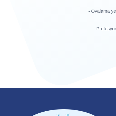
•
Ovalama yer
Profesyon