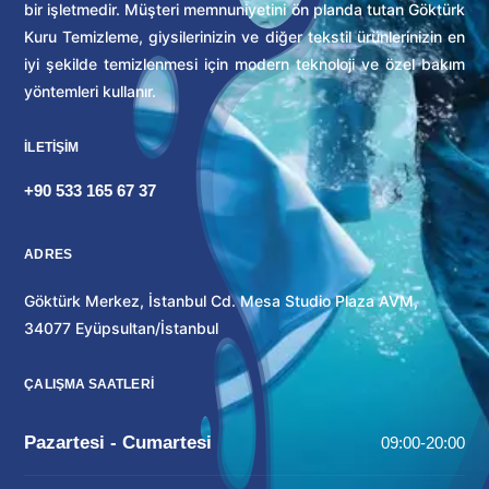
bir işletmedir. Müşteri memnuniyetini ön planda tutan Göktürk
Kuru Temizleme, giysilerinizin ve diğer tekstil ürünlerinizin en
iyi şekilde temizlenmesi için modern teknoloji ve özel bakım
yöntemleri kullanır.
İLETİŞİM
+90 533 165 67 37
ADRES
Göktürk Merkez, İstanbul Cd. Mesa Studio Plaza AVM,
34077 Eyüpsultan/İstanbul
ÇALIŞMA SAATLERİ
Pazartesi - Cumartesi
09:00-20:00