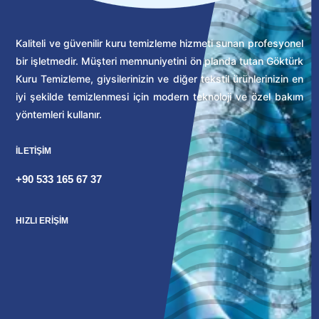
Kaliteli ve güvenilir kuru temizleme hizmeti sunan profesyonel
bir işletmedir. Müşteri memnuniyetini ön planda tutan Göktürk
Kuru Temizleme, giysilerinizin ve diğer tekstil ürünlerinizin en
iyi şekilde temizlenmesi için modern teknoloji ve özel bakım
yöntemleri kullanır.
İLETİŞİM
+90 533 165 67 37
HIZLI ERİŞİM
Kuru Temizleme Fiyat Listesi
Kuru Temizleme
Leke Çıkarma