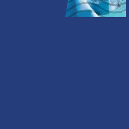
Leke Çıkarma
Ütüleme
Servis Hizmetleri
Terzi ve Tadilat
Halı Yıkalama
ADRESS
Göktürk Merkez, İstanbul Cd. Mesa Studio Plaza AVM,
34077 Eyüpsultan/İstanbul
ÇALIŞMA SAATLERİ
Pazartesi - Cumartesi
09:00-20:00
Pazar
10:00-17:00