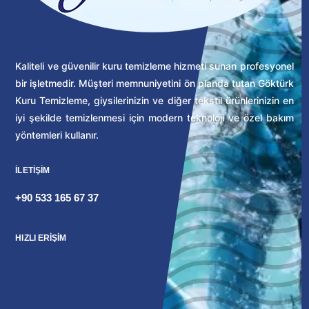
Kaliteli ve güvenilir kuru temizleme hizmeti sunan profesyonel
bir işletmedir. Müşteri memnuniyetini ön planda tutan Göktürk
Kuru Temizleme, giysilerinizin ve diğer tekstil ürünlerinizin en
iyi şekilde temizlenmesi için modern teknoloji ve özel bakım
yöntemleri kullanır.
İLETİŞİM
+90 533 165 67 37
HIZLI ERİŞİM
Kuru Temizleme Fiyat Listesi
Kuru Temizleme